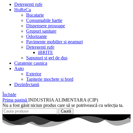
Detergenti rufe
HoReCa
Bucatarie
Consumabile hartie
Dispensere prosoape
Grupuri sanitare
Odorizante
Pavimente mobilier si geamuri
Detergenti rufe
iBRITE
Sapunuri si gel de dus
Curatenie casnica
Auto
Exterior
Tapiterie mochete si bord
Dezinfectanti
Închide
Prima pagină
INDUSTRIA ALIMENTARA (CIP)
Nu a fost găsit niciun produs care să se potrivească cu selecția ta.
Caută