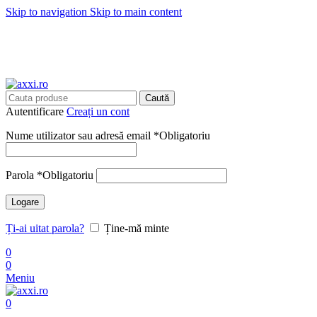
Skip to navigation
Skip to main content
🚚 Transport
GRATUITA
cu livrare in
24-48 ore
🚚 Transport
GRATUITA
cu livrare in
24-48 ore
Caută
Autentificare
Creați un cont
Nume utilizator sau adresă email
*
Obligatoriu
Parola
*
Obligatoriu
Logare
Ți-ai uitat parola?
Ține-mă minte
0
0
Meniu
0