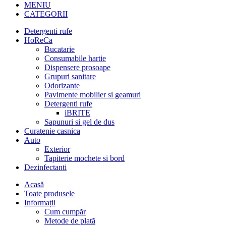
MENIU
CATEGORII
Detergenti rufe
HoReCa
Bucatarie
Consumabile hartie
Dispensere prosoape
Grupuri sanitare
Odorizante
Pavimente mobilier si geamuri
Detergenti rufe
iBRITE
Sapunuri si gel de dus
Curatenie casnica
Auto
Exterior
Tapiterie mochete si bord
Dezinfectanti
Acasă
Toate produsele
Informații
Cum cumpăr
Metode de plată