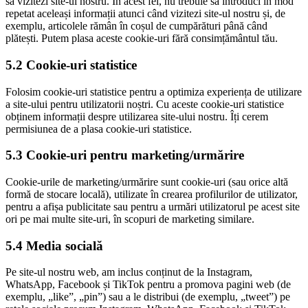
să vizitezi site-ul nostru. În acest fel, nu trebuie să introduci în mod
repetat aceleași informații atunci când vizitezi site-ul nostru și, de
exemplu, articolele rămân în coșul de cumpărături până când
plătești. Putem plasa aceste cookie-uri fără consimțământul tău.
5.2 Cookie-uri statistice
Folosim cookie-uri statistice pentru a optimiza experiența de utilizare
a site-ului pentru utilizatorii noștri. Cu aceste cookie-uri statistice
obținem informații despre utilizarea site-ului nostru. Îți cerem
permisiunea de a plasa cookie-uri statistice.
5.3 Cookie-uri pentru marketing/urmărire
Cookie-urile de marketing/urmărire sunt cookie-uri (sau orice altă
formă de stocare locală), utilizate în crearea profilurilor de utilizator,
pentru a afișa publicitate sau pentru a urmări utilizatorul pe acest site
ori pe mai multe site-uri, în scopuri de marketing similare.
5.4 Media socială
Pe site-ul nostru web, am inclus conținut de la Instagram,
WhatsApp, Facebook și TikTok pentru a promova pagini web (de
exemplu, „like”, „pin”) sau a le distribui (de exemplu, „tweet”) pe