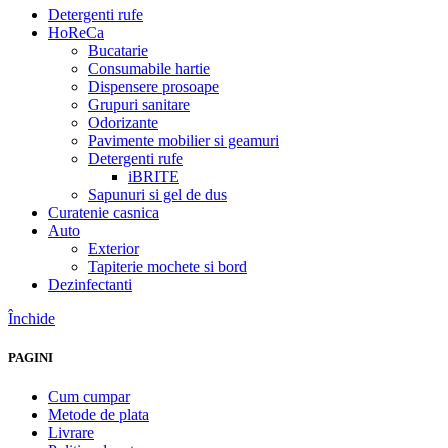
Detergenti rufe
HoReCa
Bucatarie
Consumabile hartie
Dispensere prosoape
Grupuri sanitare
Odorizante
Pavimente mobilier si geamuri
Detergenti rufe
iBRITE
Sapunuri si gel de dus
Curatenie casnica
Auto
Exterior
Tapiterie mochete si bord
Dezinfectanti
Închide
PAGINI
Cum cumpar
Metode de plata
Livrare