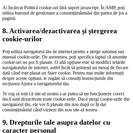
Ai încărcat Politică cookie-uri fără suport javascript. În AMP, poți
utiliza butonul de gestionare a consimțământului din partea de jos a
paginii.
8. Activarea/dezactivarea și ștergerea
cookie-urilor
Poți utiliza navigatorul tău de internet pentru a șterge automat sau
manual cookie-urile. De asemenea, poți specifica faptul că anumite
cookie-uri nu pot fi plasate. O altă opțiune este să modifici setările
navigatorului de internet, astfel încât să primești un mesaj de fiecare
dată când este plasat un fișier cookie. Pentru mai multe informații
despre aceste opțiuni, te rugăm să consulți instrucțiunile din
secțiunea Ajutor a navigatorului tău.
Te rog să reții că site-ul nostru s-ar putea să nu funcționeze corect
dacă sunt dezactivate toate cookie-urile. Dacă ștergi cookie-urile din
navigatorul tău, ele vor fi plasate din nou după ce îți dai
consimțământul când vizitezi din nou site-ul nostru.
9. Drepturile tale asupra datelor cu
caracter personal