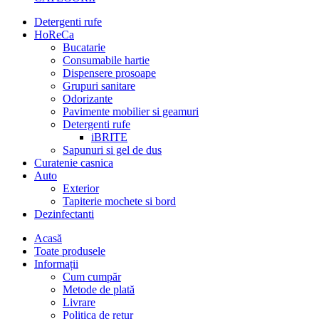
Detergenti rufe
HoReCa
Bucatarie
Consumabile hartie
Dispensere prosoape
Grupuri sanitare
Odorizante
Pavimente mobilier si geamuri
Detergenti rufe
iBRITE
Sapunuri si gel de dus
Curatenie casnica
Auto
Exterior
Tapiterie mochete si bord
Dezinfectanti
Acasă
Toate produsele
Informații
Cum cumpăr
Metode de plată
Livrare
Politica de retur