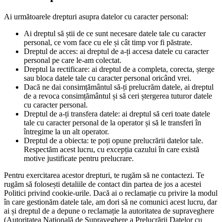
Ai următoarele drepturi asupra datelor cu caracter personal:
Ai dreptul să știi de ce sunt necesare datele tale cu caracter
personal, ce vom face cu ele și cât timp vor fi păstrate.
Dreptul de acces: ai dreptul de a-ți accesa datele cu caracter
personal pe care le-am colectat.
Dreptul la rectificare: ai dreptul de a completa, corecta, șterge
sau bloca datele tale cu caracter personal oricând vrei.
Dacă ne dai consimțământul să-ți prelucrăm datele, ai dreptul
de a revoca consimțământul și să ceri ștergerea tuturor datele
cu caracter personal.
Dreptul de a-ți transfera datele: ai dreptul să ceri toate datele
tale cu caracter personal de la operator și să le transferi în
întregime la un alt operator.
Dreptul de a obiecta: te poți opune prelucrării datelor tale.
Respectăm acest lucru, cu excepția cazului în care există
motive justificate pentru prelucrare.
Pentru exercitarea acestor drepturi, te rugăm să ne contactezi. Te
rugăm să folosești detaliile de contact din partea de jos a acestei
Politici privind cookie-urile. Dacă ai o reclamație cu privire la modul
în care gestionăm datele tale, am dori să ne comunici acest lucru, dar
ai și dreptul de a depune o reclamație la autoritatea de supraveghere
(Autoritatea Națională de Supraveghere a Prelucrării Datelor cu