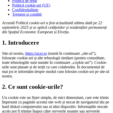
Politica de retur
Politică cookie-uri (UE)
Confidentialitate
Termeni si conditii
Această Politică cookie-uri a fost actualizată ultima dată pe 22
septembrie 2025 și se aplică cetățenilor și rezidenților permanenți
din Spațiul Economic European și Elveția.
1. Introducere
Site-ul nostru,
https://axxi.ro
(numit în continuare „site-ul”),
folosește cookie-uri și alte tehnologii similare (pentru comoditate,
toate tehnologiile sunt numite în continuare „cookie-uri”). Cookie-
urile sunt plasate și de terții cu care colaborăm. În documentul de
mai jos te informăm despre modul cum folosim cookie-uri pe site-ul
nostru.
2. Ce sunt cookie-urile?
Un cookie este un fișier simplu, de mici dimensiuni, care este trimis
împreună cu paginile acestui site web și stocat de navigatorul tău pe
hard diskul computerului sau al altui dispozitiv. Informațiile stocate
acolo pot fi trimise înapoi către serverele noastre sau serverele