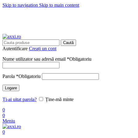
Skip to navigation
Skip to main content
🚚 Transport
GRATUITA
cu livrare in
24-48 ore
🚚 Transport
GRATUITA
cu livrare in
24-48 ore
Caută
Autentificare
Creați un cont
Nume utilizator sau adresă email
*
Obligatoriu
Parola
*
Obligatoriu
Logare
Ți-ai uitat parola?
Ține-mă minte
0
0
Meniu
0