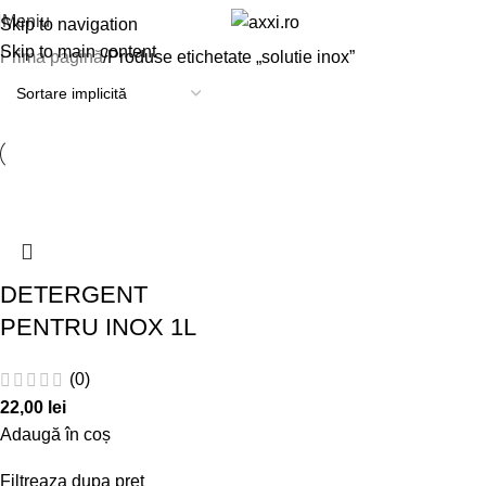
Meniu
Skip to navigation
Skip to main content
Prima pagină
Produse etichetate „solutie inox”
DETERGENT
PENTRU INOX 1L
(0)
22,00
lei
Adaugă în coș
Filtreaza dupa pret