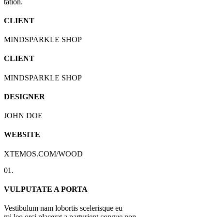
tation.
CLIENT
MINDSPARKLE SHOP
CLIENT
MINDSPARKLE SHOP
DESIGNER
JOHN DOE
WEBSITE
XTEMOS.COM/WOOD
01.
VULPUTATE A PORTA
Vestibulum nam lobortis scelerisque eu
mi leo orci placerat a parturient congue non