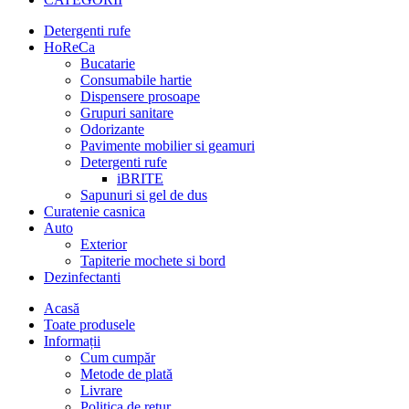
Detergenti rufe
HoReCa
Bucatarie
Consumabile hartie
Dispensere prosoape
Grupuri sanitare
Odorizante
Pavimente mobilier si geamuri
Detergenti rufe
iBRITE
Sapunuri si gel de dus
Curatenie casnica
Auto
Exterior
Tapiterie mochete si bord
Dezinfectanti
Acasă
Toate produsele
Informații
Cum cumpăr
Metode de plată
Livrare
Politica de retur