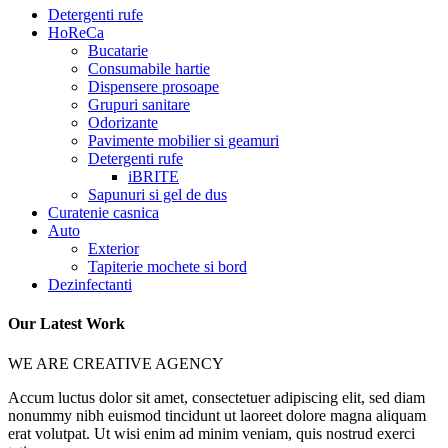
Detergenti rufe
HoReCa
Bucatarie
Consumabile hartie
Dispensere prosoape
Grupuri sanitare
Odorizante
Pavimente mobilier si geamuri
Detergenti rufe
iBRITE
Sapunuri si gel de dus
Curatenie casnica
Auto
Exterior
Tapiterie mochete si bord
Dezinfectanti
Our Latest Work
WE ARE CREATIVE AGENCY
Accum luctus dolor sit amet, consectetuer adipiscing elit, sed diam
nonummy nibh euismod tincidunt ut laoreet dolore magna aliquam
erat volutpat. Ut wisi enim ad minim veniam, quis nostrud exerci