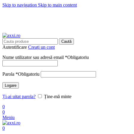
Skip to navigation
Skip to main content
🚚 Transport
GRATUITA
cu livrare in
24-48 ore
🚚 Transport
GRATUITA
cu livrare in
24-48 ore
Caută
Autentificare
Creați un cont
Nume utilizator sau adresă email
*
Obligatoriu
Parola
*
Obligatoriu
Logare
Ți-ai uitat parola?
Ține-mă minte
0
0
Meniu
0