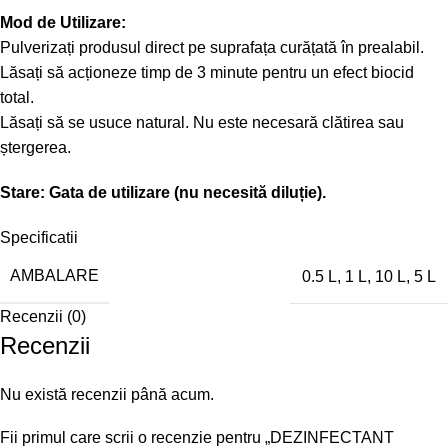
Mod de Utilizare:
Pulverizați produsul direct pe suprafața curățată în prealabil.
Lăsați să acționeze timp de 3 minute pentru un efect biocid
total.
Lăsați să se usuce natural. Nu este necesară clătirea sau
ștergerea.
Stare: Gata de utilizare (nu necesită diluție).
Specificatii
AMBALARE
0.5 L
,
1 L
,
10 L
,
5 L
Recenzii (0)
Recenzii
Nu există recenzii până acum.
Fii primul care scrii o recenzie pentru „DEZINFECTANT