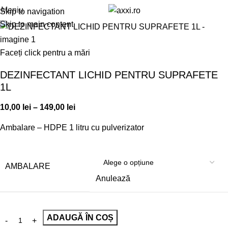
Meniu
Skip to navigation
Skip to main content
Faceți click pentru a mări
DEZINFECTANT LICHID PENTRU SUPRAFETE
1L
10,00
lei
–
149,00
lei
Ambalare – HDPE 1 litru cu pulverizator
AMBALARE
Anulează
ADAUGĂ ÎN COȘ