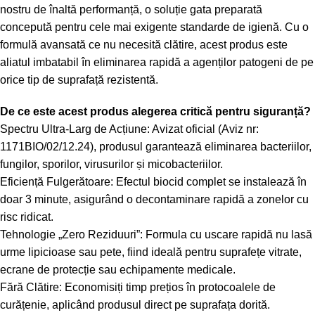
nostru de înaltă performanță, o soluție gata preparată
concepută pentru cele mai exigente standarde de igienă. Cu o
formulă avansată ce nu necesită clătire, acest produs este
aliatul imbatabil în eliminarea rapidă a agenților patogeni de pe
orice tip de suprafață rezistentă.
De ce este acest produs alegerea critică pentru siguranță?
Spectru Ultra-Larg de Acțiune: Avizat oficial (Aviz nr:
1171BIO/02/12.24), produsul garantează eliminarea bacteriilor,
fungilor, sporilor, virusurilor și micobacteriilor.
Eficiență Fulgerătoare: Efectul biocid complet se instalează în
doar 3 minute, asigurând o decontaminare rapidă a zonelor cu
risc ridicat.
Tehnologie „Zero Reziduuri”: Formula cu uscare rapidă nu lasă
urme lipicioase sau pete, fiind ideală pentru suprafețe vitrate,
ecrane de protecție sau echipamente medicale.
Fără Clătire: Economisiți timp prețios în protocoalele de
curățenie, aplicând produsul direct pe suprafața dorită.