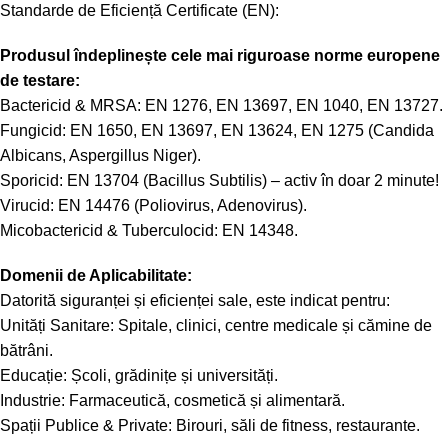
Standarde de Eficiență Certificate (EN):
Produsul îndeplinește cele mai riguroase norme europene
de testare:
Bactericid & MRSA: EN 1276, EN 13697, EN 1040, EN 13727.
Fungicid: EN 1650, EN 13697, EN 13624, EN 1275 (Candida
Albicans, Aspergillus Niger).
Sporicid: EN 13704 (Bacillus Subtilis) – activ în doar 2 minute!
Virucid: EN 14476 (Poliovirus, Adenovirus).
Micobactericid & Tuberculocid: EN 14348.
Domenii de Aplicabilitate:
Datorită siguranței și eficienței sale, este indicat pentru:
Unități Sanitare: Spitale, clinici, centre medicale și cămine de
bătrâni.
Educație: Școli, grădinițe și universități.
Industrie: Farmaceutică, cosmetică și alimentară.
Spații Publice & Private: Birouri, săli de fitness, restaurante.