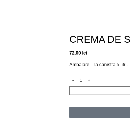
Detergenti rufe
HoReCa
Curatenie casnica
Auto
Dezinfectanti
CREMA DE S
72,00
lei
Ambalare – la canistra 5 litri.